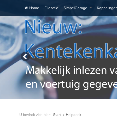
Home
Filosofie
SimpelGarage
Koppelinge
U bevindt zich hier:
Start
Helpdesk